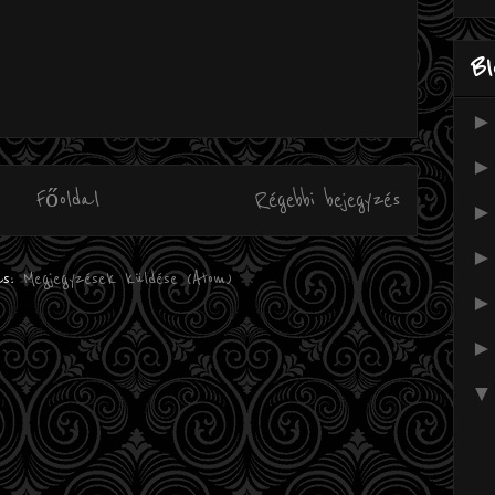
Bl
Főoldal
Régebbi bejegyzés
ás:
Megjegyzések küldése (Atom)