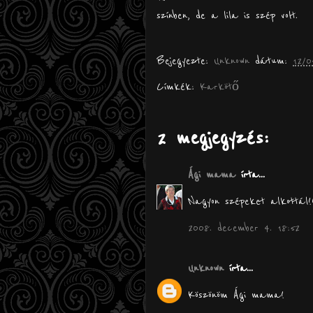
színben, de a lila is szép volt.
Bejegyezte:
Unknown
dátum:
12/0
Címkék:
Karkötő
2 megjegyzés:
Ági mama
írta...
Nagyon szépeket alkottál!
2008. december 4. 18:52
Unknown
írta...
Köszönöm Ági mama!