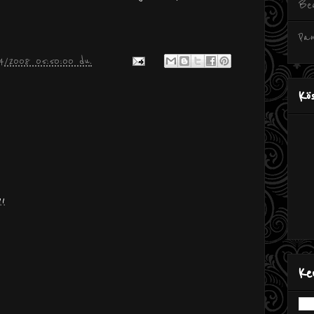
Be
Pan
4/2008 05:50:00 du.
Kö
!!
Ke