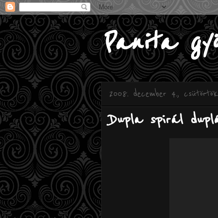
Panita gy
2008. december 4., csütörtök
Dupla spirál dupl