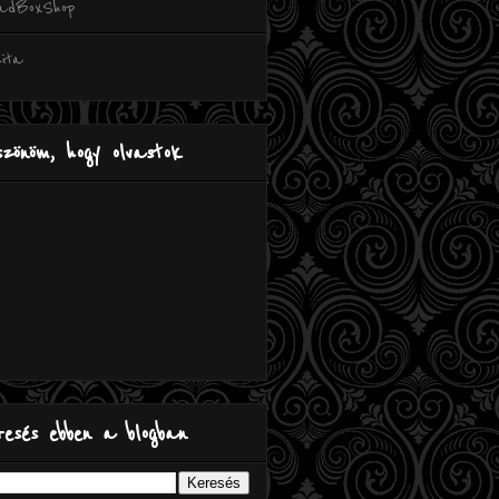
adBoxShop
ita
szönöm, hogy olvastok
resés ebben a blogban