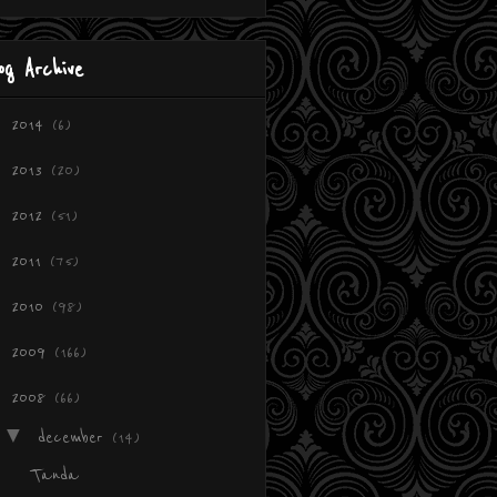
og Archive
►
2014
(6)
►
2013
(20)
►
2012
(51)
►
2011
(75)
►
2010
(98)
►
2009
(166)
▼
2008
(66)
▼
december
(14)
Tanda