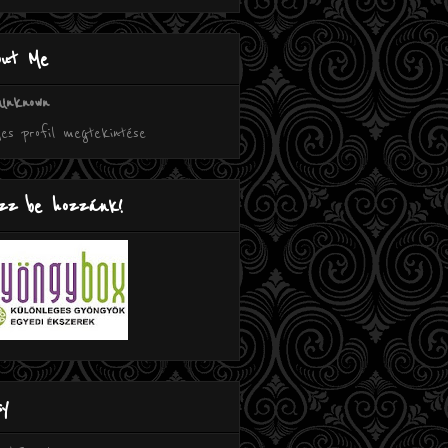
out Me
Unknown
jes profil megtekintése
zz be hozzánk!
sy