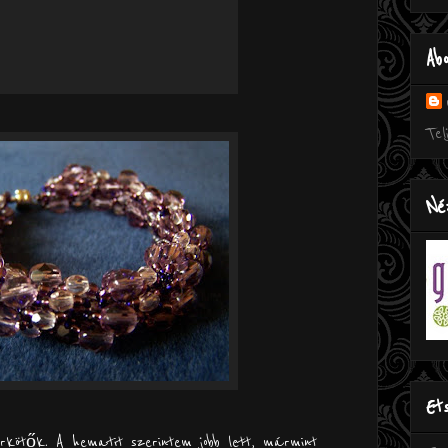
Ab
Tel
Né
Et
kötők. A hematit szerintem jobb lett, mármint