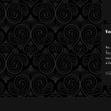
Ke
Ha 
fér
063
áll
Bőv