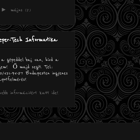
►
május
(8)
eper-Tech Informatika
a gépeddel baj van, hívd a
jem! Ő majd segít. Tel.:
0/531-95-87 Budapesten ingyenes
apotfelmérés!
ebb információért katt ide!