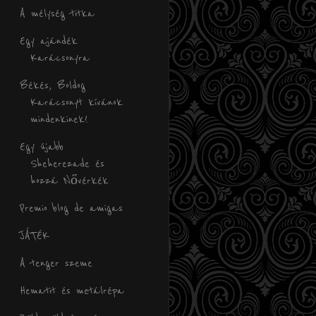
A mélység titka
Egy ajándék
Karácsonyra
Békés, Boldog
Karácsonyt kívánok
mindenkinek!
Egy újabb
Sheherezade és
hozzá Nővérkék
Premio blog de amigas
JÁTÉK
A tenger szeme
Hematit és metálrépa