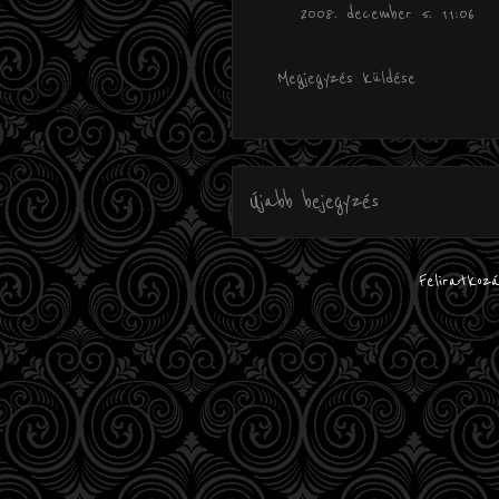
2008. december 5. 11:06
Megjegyzés küldése
Újabb bejegyzés
Feliratkoz