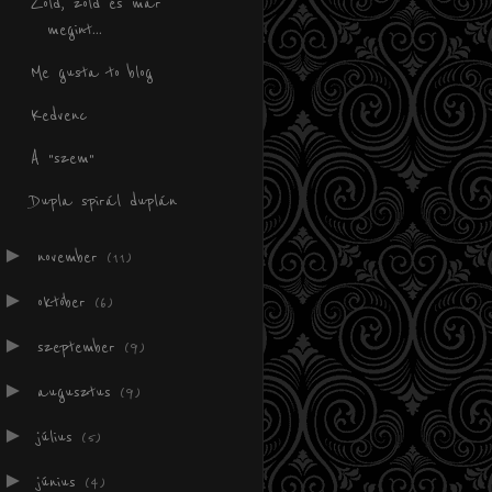
Zöld, zöld és már
megint...
Me gusta to blog
Kedvenc
A "szem"
Dupla spirál duplán
►
november
(11)
►
október
(6)
►
szeptember
(9)
►
augusztus
(9)
►
július
(5)
►
június
(4)