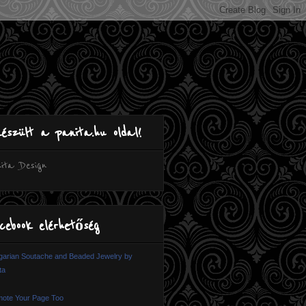
készült a panita.hu oldal!
ita Design
cebook elérhetőség
arian Soutache and Beaded Jewelry by
ta
ote Your Page Too