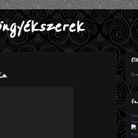
öngyékszerek
El
án
Pan
Fa
Hung
Pani
Prom