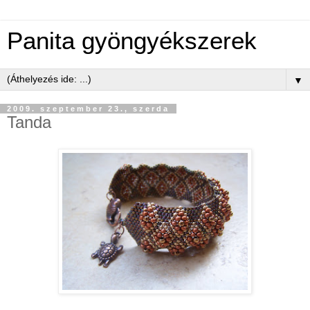
Panita gyöngyékszerek
▼
2009. szeptember 23., szerda
Tanda